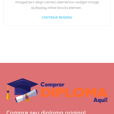
image{text-align:center}.elementor-widget-image
a{display:inline-block}.elemen...
CONTINUE READING
Compre seu diploma original