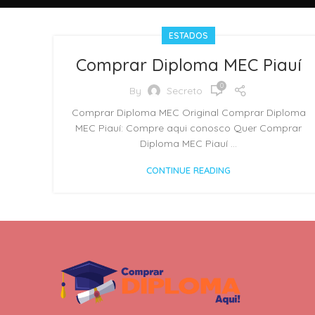
ESTADOS
Comprar Diploma MEC Piauí
0
By
Secreto
Comprar Diploma MEC Original Comprar Diploma
MEC Piauí: Compre aqui conosco Quer Comprar
Diploma MEC Piauí ...
CONTINUE READING