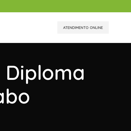
ATENDIMENTO ONLINE
r Diploma
abo