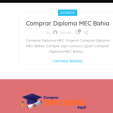
ESTADOS
Comprar Diploma MEC Bahia
0
By
Secreto
Comprar Diploma MEC Original Comprar Diploma
MEC Bahia: Compre aqui conosco Quer Comprar
Diploma MEC Bahia ...
CONTINUE READING