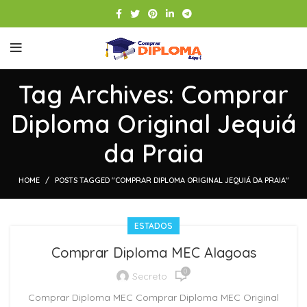
Tag Archives: Comprar
Diploma Original Jequiá
da Praia
HOME
POSTS TAGGED "COMPRAR DIPLOMA ORIGINAL JEQUIÁ DA PRAIA"
ESTADOS
Comprar Diploma MEC Alagoas
0
Secreto
Comprar Diploma MEC Comprar Diploma MEC Original