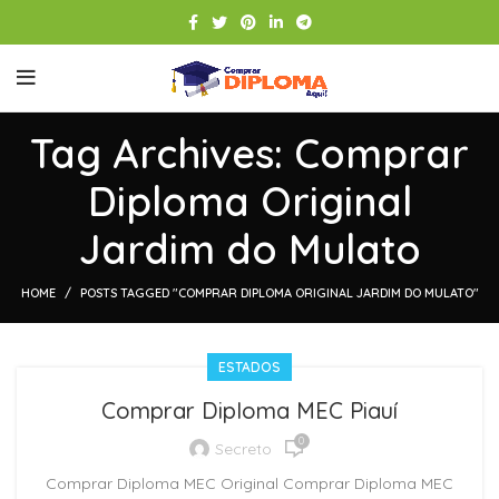
Tag Archives: Comprar
Diploma Original
Jardim do Mulato
HOME
POSTS TAGGED "COMPRAR DIPLOMA ORIGINAL JARDIM DO MULATO"
ESTADOS
Comprar Diploma MEC Piauí
0
Secreto
Comprar Diploma MEC Original Comprar Diploma MEC