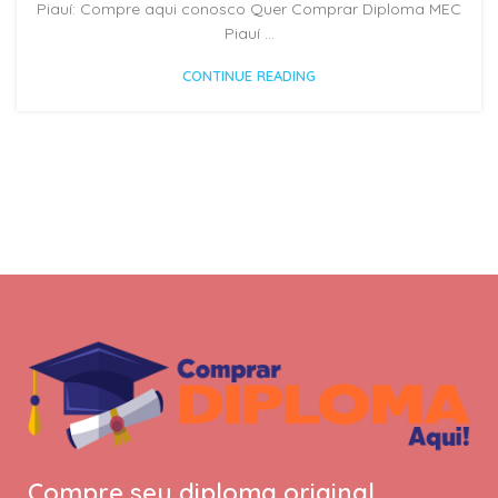
Piauí: Compre aqui conosco Quer Comprar Diploma MEC
Piauí ...
CONTINUE READING
Compre seu diploma original