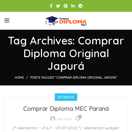
Tag Archives: Comprar
Diploma Original
Japurá
HOME
POSTS TAGGED "COMPRAR DIPLOMA ORIGINAL JAPURÁ"
ESTADOS
Comprar Diploma MEC Paraná
0
Secreto
/*! elementor - v3.6.7 - 03-07-2022 */ .elementor-widget-