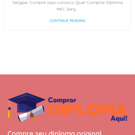
Sergipe: Compre aqui conosco Quer Comprar Diploma
MEC Serg...
CONTINUE READING
Compre seu diploma original