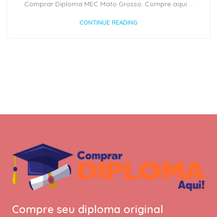
Comprar Diploma MEC Mato Grosso: Compre aqui ...
CONTINUE READING
Compre seu diploma original