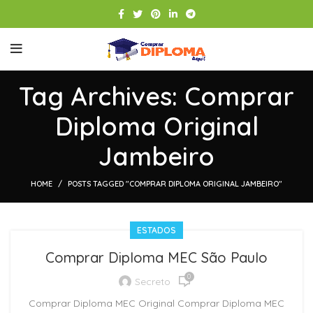
Tag Archives: Comprar
Diploma Original
Jambeiro
HOME
POSTS TAGGED "COMPRAR DIPLOMA ORIGINAL JAMBEIRO"
ESTADOS
Comprar Diploma MEC São Paulo
0
Secreto
Comprar Diploma MEC Original Comprar Diploma MEC