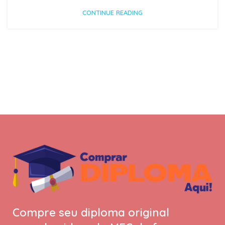
CONTINUE READING
Compre seu diploma original