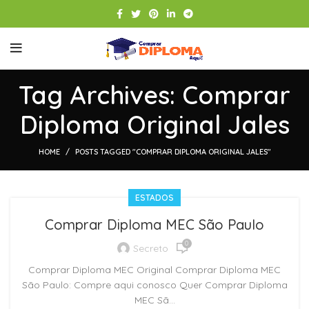
Tag Archives: Comprar
Diploma Original Jales
HOME
POSTS TAGGED "COMPRAR DIPLOMA ORIGINAL JALES"
ESTADOS
Comprar Diploma MEC São Paulo
0
Secreto
Comprar Diploma MEC Original Comprar Diploma MEC
São Paulo: Compre aqui conosco Quer Comprar Diploma
MEC Sã...