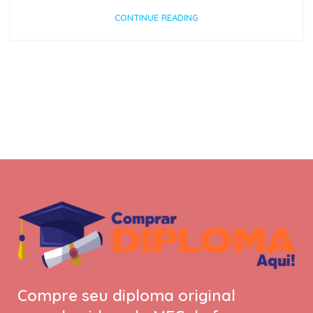
CONTINUE READING
Compre seu diploma original