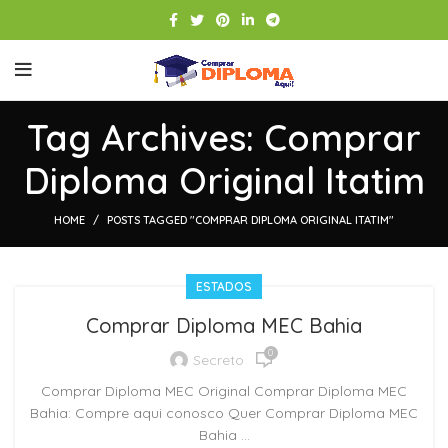
Tag Archives: Comprar
Diploma Original Itatim
HOME
POSTS TAGGED "COMPRAR DIPLOMA ORIGINAL ITATIM"
ESTADOS
Comprar Diploma MEC Bahia
0
Secreto
Comprar Diploma MEC Original Comprar Diploma MEC
Bahia: Compre aqui conosco Quer Comprar Diploma MEC
Bahia ...