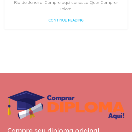
Rio de Janeiro: Compre aqui conosco Quer Comprar
Diplom...
CONTINUE READING
Compre seu diploma original