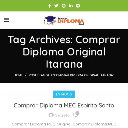
Tag Archives: Comprar
Diploma Original
Itarana
HOME
POSTS TAGGED "COMPRAR DIPLOMA ORIGINAL ITARANA"
ESTADOS
Comprar Diploma MEC Espirito Santo
0
Secreto
Comprar Diploma MEC Original Comprar Diploma MEC