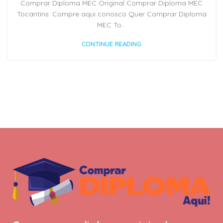
Comprar Diploma MEC Original Comprar Diploma MEC
Tocantins: Compre aqui conosco Quer Comprar Diploma
MEC To...
CONTINUE READING