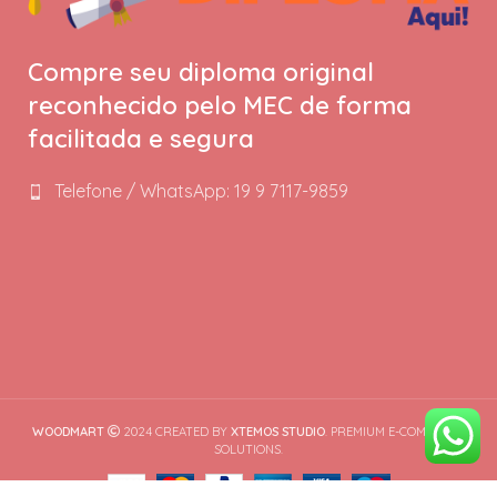
Compre seu diploma original
reconhecido pelo MEC de forma
facilitada e segura
Telefone / WhatsApp: 19 9 7117-9859
WOODMART
2024 CREATED BY
XTEMOS STUDIO
. PREMIUM E-COMMERCE
SOLUTIONS.