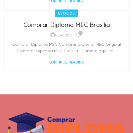
CONTINUE READING
ESTADOS
Comprar Diploma MEC Brasília
0
Secreto
Comprar Diploma MEC Comprar Diploma MEC Original
Comprar Diploma MEC Brasília : Compre aqui co...
CONTINUE READING