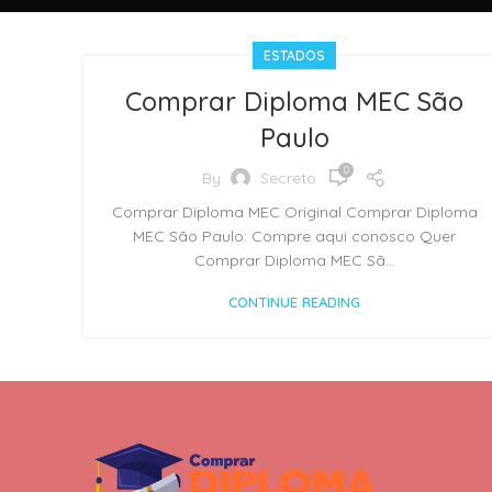
ESTADOS
Comprar Diploma MEC São
Paulo
0
By
Secreto
Comprar Diploma MEC Original Comprar Diploma
MEC São Paulo: Compre aqui conosco Quer
Comprar Diploma MEC Sã...
CONTINUE READING