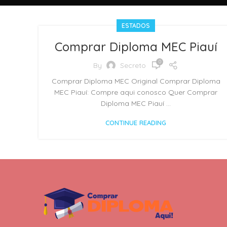
ESTADOS
Comprar Diploma MEC Piauí
0
By
Secreto
Comprar Diploma MEC Original Comprar Diploma
MEC Piauí: Compre aqui conosco Quer Comprar
Diploma MEC Piauí ...
CONTINUE READING