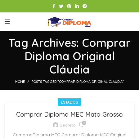
Tag Archives: Comprar
Diploma Original
Cláudia
HOME
POSTS TAGGED "COMPRAR DIPLOMA ORIGINAL CLÁUDIA"
ESTADOS
Comprar Diploma MEC Mato Grosso
0
Secreto
Comprar Diploma MEC Comprar Diploma MEC Original