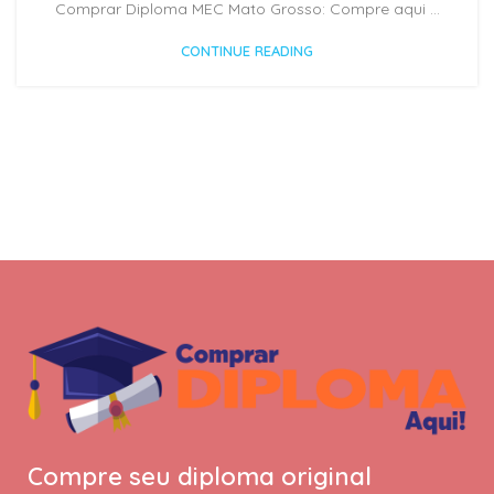
Comprar Diploma MEC Mato Grosso: Compre aqui ...
CONTINUE READING
Compre seu diploma original