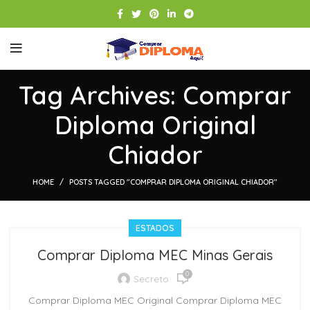
Tag Archives: Comprar
Diploma Original
Chiador
HOME
POSTS TAGGED "COMPRAR DIPLOMA ORIGINAL CHIADOR"
ESTADOS
Comprar Diploma MEC Minas Gerais
0
Secreto
Comprar Diploma MEC Original Comprar Diploma MEC