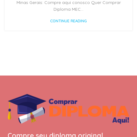
Minas Gerais: Compre aqui conosco Quer Comprar
Diploma MEC...
CONTINUE READING
Compre seu diploma original