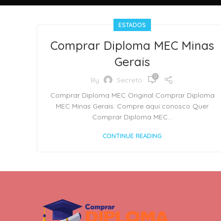
ESTADOS
Comprar Diploma MEC Minas
Gerais
0
By
Secreto
Comprar Diploma MEC Original Comprar Diploma
MEC Minas Gerais: Compre aqui conosco Quer
Comprar Diploma MEC...
CONTINUE READING