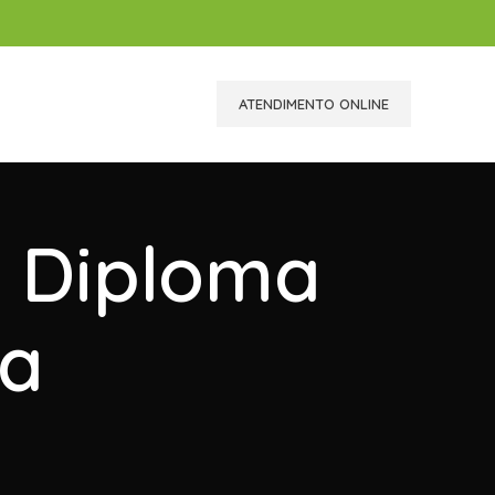
ATENDIMENTO ONLINE
r Diploma
ra