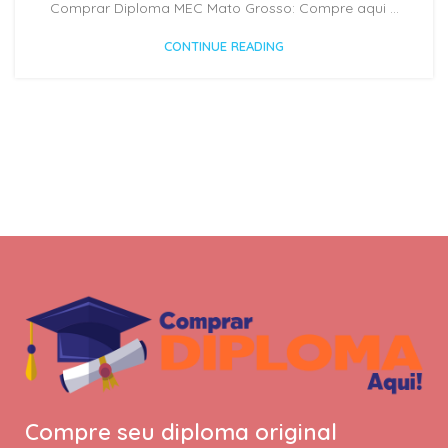
Comprar Diploma MEC Mato Grosso: Compre aqui ...
CONTINUE READING
Compre seu diploma original