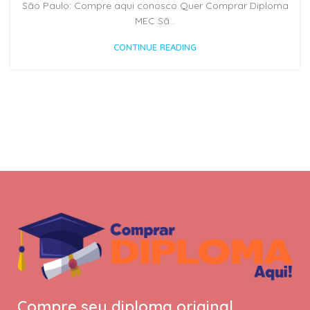
São Paulo: Compre aqui conosco Quer Comprar Diploma
MEC Sã...
CONTINUE READING
Compre seu diploma original