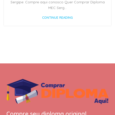
Sergipe: Compre aqui conosco Quer Comprar Diploma
MEC Serg...
CONTINUE READING
Compre seu diploma original