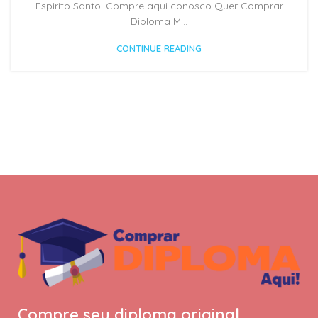
Espirito Santo: Compre aqui conosco Quer Comprar
Diploma M...
CONTINUE READING
Compre seu diploma original