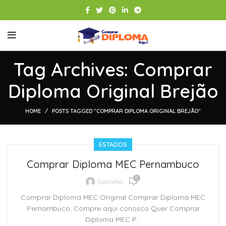
Tag Archives: Comprar
Diploma Original Brejão
HOME
POSTS TAGGED "COMPRAR DIPLOMA ORIGINAL BREJÃO"
ESTADOS
Comprar Diploma MEC Pernambuco
0
Secreto
Comprar Diploma MEC Original Comprar Diploma MEC
Pernambuco: Compre aqui conosco Quer Comprar
Diploma MEC P...