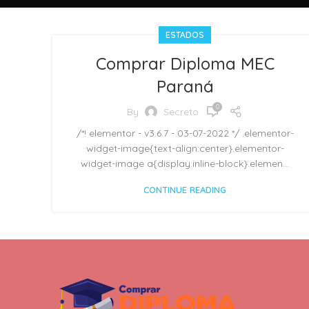
ESTADOS
Comprar Diploma MEC
Paraná
0
By
Secreto
/*! elementor - v3.6.7 - 03-07-2022 */ .elementor-
widget-image{text-align:center}.elementor-
widget-image a{display:inline-block}.elemen...
CONTINUE READING