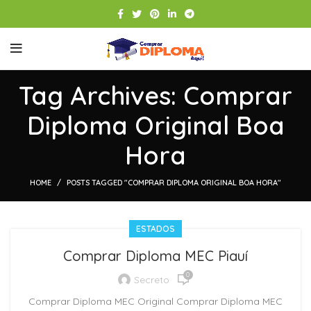
Tag Archives: Comprar
Diploma Original Boa
Hora
HOME
POSTS TAGGED "COMPRAR DIPLOMA ORIGINAL BOA HORA"
ESTADOS
Comprar Diploma MEC Piauí
0
Secreto
Comprar Diploma MEC Original Comprar Diploma MEC