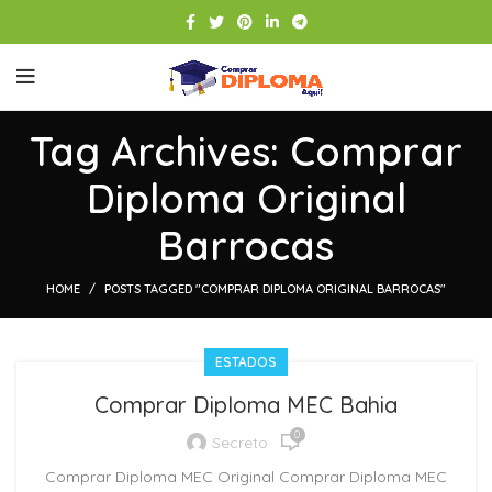
Tag Archives: Comprar
Diploma Original
Barrocas
HOME
POSTS TAGGED "COMPRAR DIPLOMA ORIGINAL BARROCAS"
ESTADOS
Comprar Diploma MEC Bahia
0
Secreto
Comprar Diploma MEC Original Comprar Diploma MEC