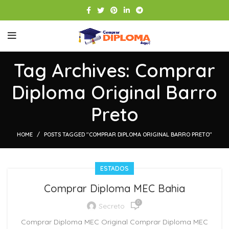
Tag Archives: Comprar
Diploma Original Barro
Preto
HOME
POSTS TAGGED "COMPRAR DIPLOMA ORIGINAL BARRO PRETO"
ESTADOS
Comprar Diploma MEC Bahia
0
Secreto
Comprar Diploma MEC Original Comprar Diploma MEC