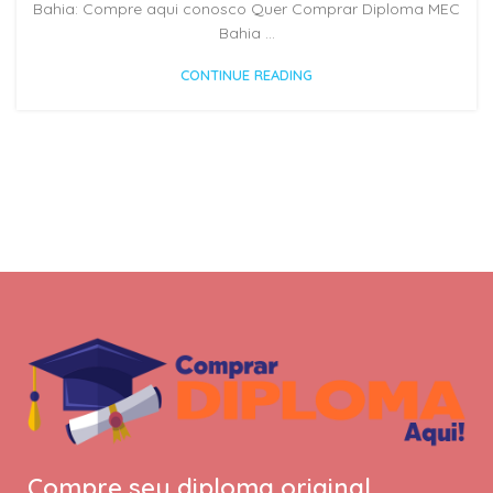
Bahia: Compre aqui conosco Quer Comprar Diploma MEC
Bahia ...
CONTINUE READING
Compre seu diploma original