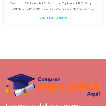
Comprar Diploma MEC Comprar Diploma MEC Original
Comprar Diploma MEC Rio Grande do Norte: Comp...
CONTINUE READING
Compre seu diploma original