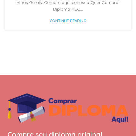
Minas Gerais: Compre aqui conosco Quer Comprar
Diploma MEC...
CONTINUE READING
Compre seu diploma original