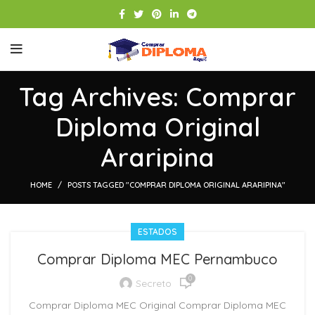
Tag Archives: Comprar
Diploma Original
Araripina
HOME
POSTS TAGGED "COMPRAR DIPLOMA ORIGINAL ARARIPINA"
ESTADOS
Comprar Diploma MEC Pernambuco
0
Secreto
Comprar Diploma MEC Original Comprar Diploma MEC