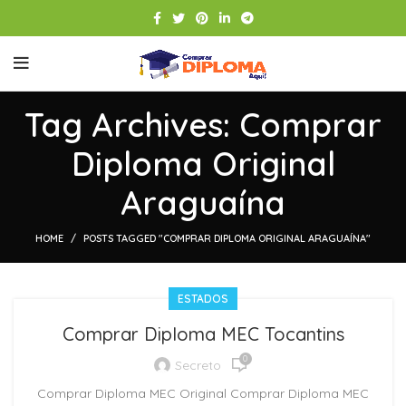
Tag Archives: Comprar
Diploma Original
Araguaína
HOME
POSTS TAGGED "COMPRAR DIPLOMA ORIGINAL ARAGUAÍNA"
ESTADOS
Comprar Diploma MEC Tocantins
0
Secreto
Comprar Diploma MEC Original Comprar Diploma MEC