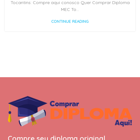
Tocantins: Compre aqui conosco Quer Comprar Diploma
MEC To...
CONTINUE READING
Compre seu diploma original