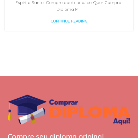
Espirito Santo: Compre aqui conosco Quer Comprar
Diploma M...
CONTINUE READING
Compre seu diploma original