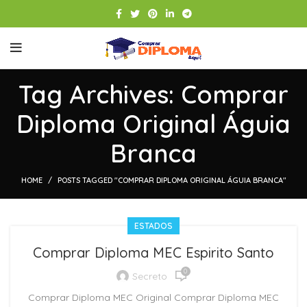
Tag Archives: Comprar
Diploma Original Águia
Branca
HOME
POSTS TAGGED "COMPRAR DIPLOMA ORIGINAL ÁGUIA BRANCA"
ESTADOS
Comprar Diploma MEC Espirito Santo
0
Secreto
Comprar Diploma MEC Original Comprar Diploma MEC