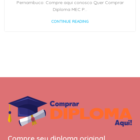
Pernambuco: Compre aqui conosco Quer Comprar
Diploma MEC P...
CONTINUE READING
Compre seu diploma original