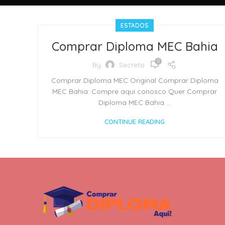
ESTADOS
Comprar Diploma MEC Bahia
0
By
Secreto
Comprar Diploma MEC Original Comprar Diploma
MEC Bahia: Compre aqui conosco Quer Comprar
Diploma MEC Bahia ...
CONTINUE READING