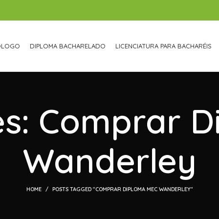
ÓLOGO
DIPLOMA BACHARELADO
LICENCIATURA PARA BACHARÉIS
es: Comprar 
Wanderley
HOME
POSTS TAGGED "COMPRAR DIPLOMA MEC WANDERLEY"