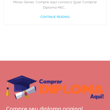
Minas Gerais: Compre aqui conosco Quer Comprar
Diploma MEC...
CONTINUE READING
Compre seu diploma original