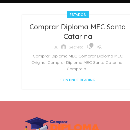
ESTADOS
Comprar Diploma MEC Santa
Catarina
0
By
Secreto
Comprar Diploma MEC Comprar Diploma MEC
Original Comprar Diploma MEC Santa Catarina :
Compre a...
CONTINUE READING