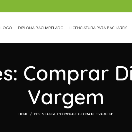
ÓLOGO
DIPLOMA BACHARELADO
LICENCIATURA PARA BACHARÉIS
es: Comprar 
Vargem
HOME
POSTS TAGGED "COMPRAR DIPLOMA MEC VARGEM"