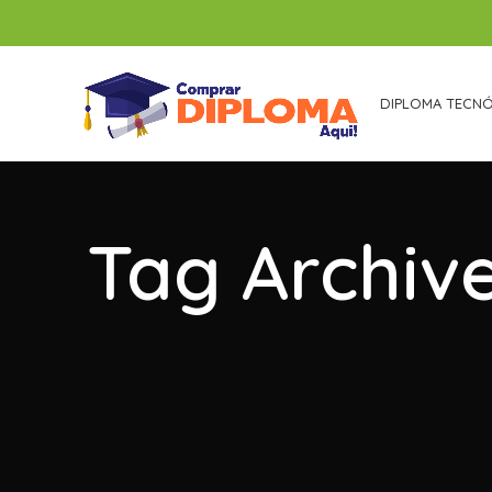
DIPLOMA TECN
Tag Archiv