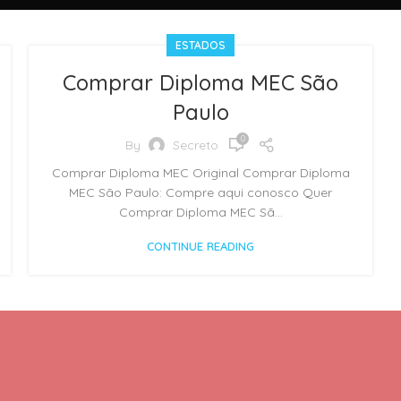
ESTADOS
Comprar Diploma MEC São
Paulo
0
By
Secreto
Comprar Diploma MEC Original Comprar Diploma
MEC São Paulo: Compre aqui conosco Quer
Comprar Diploma MEC Sã...
CONTINUE READING