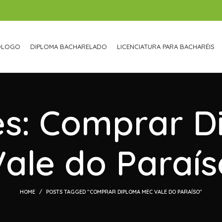
ÓLOGO
DIPLOMA BACHARELADO
LICENCIATURA PARA BACHARÉIS
es: Comprar 
Vale do Paraís
HOME
POSTS TAGGED "COMPRAR DIPLOMA MEC VALE DO PARAÍSO"