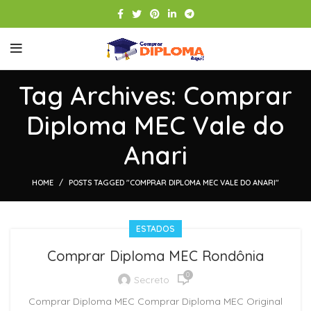
Tag Archives: Comprar
Diploma MEC Vale do
Anari
HOME
POSTS TAGGED "COMPRAR DIPLOMA MEC VALE DO ANARI"
ESTADOS
Comprar Diploma MEC Rondônia
0
Secreto
Comprar Diploma MEC Comprar Diploma MEC Original