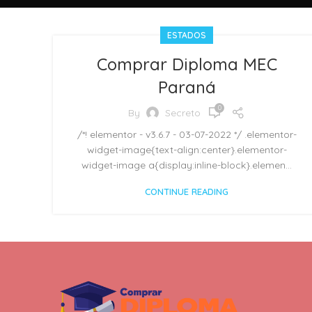
ESTADOS
Comprar Diploma MEC
Paraná
0
By
Secreto
/*! elementor - v3.6.7 - 03-07-2022 */ .elementor-
widget-image{text-align:center}.elementor-
widget-image a{display:inline-block}.elemen...
CONTINUE READING