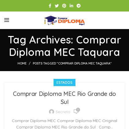
Tag Archives: Comprar
Diploma MEC Taquara
HOME
POSTS TAGGED "COMPRAR DIPLOMA MEC TAQUARA"
ESTADOS
Comprar Diploma MEC Rio Grande do
Sul
0
Secreto
Comprar Diploma MEC Comprar Diploma MEC Original
Comprar Diploma MEC Rio Grande do Sul : Comp...