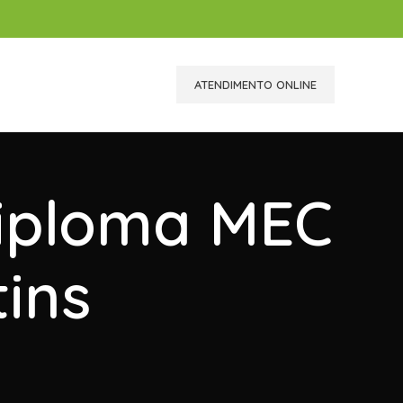
ATENDIMENTO ONLINE
Diploma MEC
ins