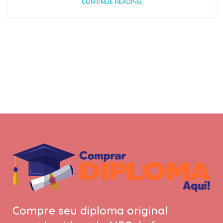
CONTINUE READING
Compre seu diploma original