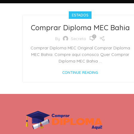
ESTADOS
Comprar Diploma MEC Bahia
0
By
Secreto
Comprar Diploma MEC Original Comprar Diploma
MEC Bahia: Compre aqui conosco Quer Comprar
Diploma MEC Bahia ...
CONTINUE READING