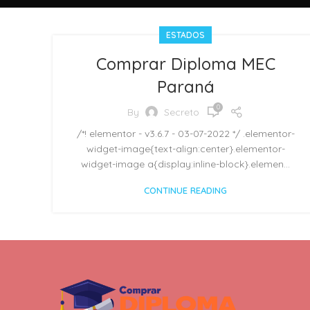
ESTADOS
Comprar Diploma MEC
Paraná
0
By
Secreto
/*! elementor - v3.6.7 - 03-07-2022 */ .elementor-
widget-image{text-align:center}.elementor-
widget-image a{display:inline-block}.elemen...
CONTINUE READING