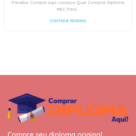
Paraíba: Compre aqui conosco Quer Comprar Diploma
MEC Para...
CONTINUE READING
Compre seu diploma original