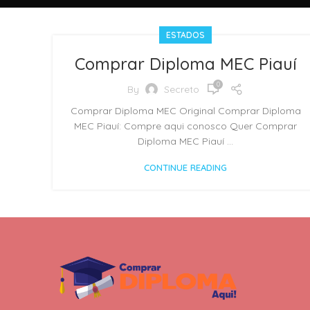
ESTADOS
Comprar Diploma MEC Piauí
0
By
Secreto
Comprar Diploma MEC Original Comprar Diploma
MEC Piauí: Compre aqui conosco Quer Comprar
Diploma MEC Piauí ...
CONTINUE READING